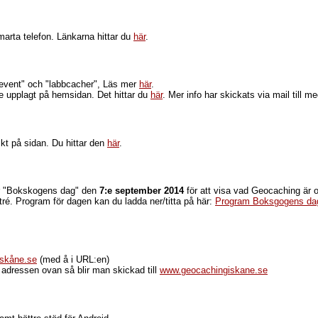
smarta telefon. Länkarna hittar du
här
.
event" och "labbcacher", Läs mer
här
.
e upplagt på hemsidan. Det hittar du
här
. Mer info har skickats via mail till 
kt på sidan. Du hittar den
här
.
r "Bokskogens dag" den
7:e september 2014
för att visa vad Geocaching är 
ntré. Program för dagen kan du ladda ner/titta på här:
Program Boksgogens da
skåne.se
(med å i URL:en)
 adressen ovan så blir man skickad till
www.geocachingiskane.se