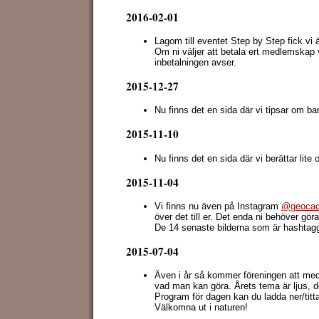
2016-02-01
Lagom till eventet Step by Step fick vi
Om ni väljer att betala ert medlemskap 
inbetalningen avser.
2015-12-27
Nu finns det en sida där vi tipsar om b
2015-11-10
Nu finns det en sida där vi berättar lit
2015-11-04
Vi finns nu även på Instagram
@geocac
över det till er. Det enda ni behöver gö
De 14 senaste bilderna som är hashtag
2015-07-04
Även i år så kommer föreningen att m
vad man kan göra. Årets tema är ljus, de
Program för dagen kan du ladda ner/titt
Välkomna ut i naturen!