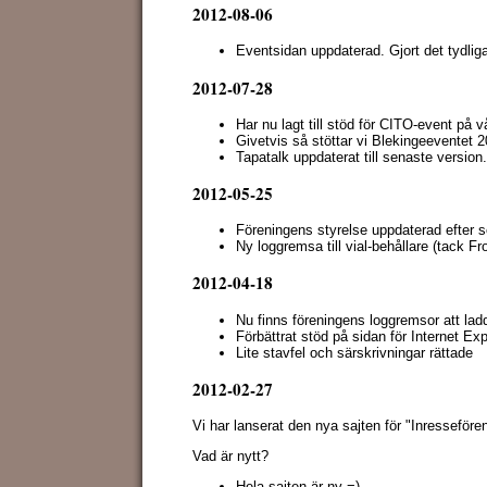
2012-08-06
Eventsidan uppdaterad. Gjort det tydli
2012-07-28
Har nu lagt till stöd för CITO-event på v
Givetvis så stöttar vi Blekingeeventet 2
Tapatalk uppdaterat till senaste version.
2012-05-25
Föreningens styrelse uppdaterad efter 
Ny loggremsa till vial-behållare (tack Fro
2012-04-18
Nu finns föreningens loggremsor att lad
Förbättrat stöd på sidan för Internet Exp
Lite stavfel och särskrivningar rättade
2012-02-27
Vi har lanserat den nya sajten för "Inresseför
Vad är nytt?
Hela sajten är ny =)