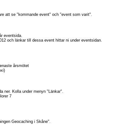
gare att se "kommande event" och "event som varit".
år eventsida.
012 och länkar till dessa event hittar ni under eventsidan.
senaste årsmötet
xi)
da ner. Kolla under menyn "Länkar".
lorer 7
eningen Geocaching i Skåne".