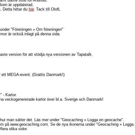
mt bättre stöd för Android.
lsen är uppdaterad.
. Detta hittar du
här
. Tack till OlofL
 under "Föreningen » Om föreningen"
mor är också inlagt på denna sida.
naste version för att stödja nya versionen av Tapatalk.
är ett MEGA-event. (Grattis Danmark!)
 - Kartor.
l dina veckogenererade kartor över bl.a. Sverige och Danmark!
 hur man sätter det. Läs mer under "Geocaching » Logga en geocache".
 som på www.geocaching.com. Se de nya ikonerna under "Geocaching » Logga
lera olika sidor.