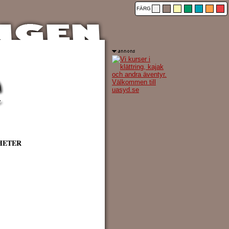
FÄRG
HETER