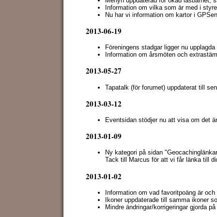
Menyn uppdaterad för ökad läsbarhet, sa
Information om vilka som är med i styre
Nu har vi information om kartor i GPSen
2013-06-19
Föreningens stadgar ligger nu upplagda
Information om årsmöten och extrastäm
2013-05-27
Tapatalk (för forumet) uppdaterat till se
2013-03-12
Eventsidan stödjer nu att visa om det 
2013-01-09
Ny kategori på sidan "Geocachinglänkar"
Tack till Marcus för att vi får länka til
2013-01-02
Information om vad favoritpoäng är och
Ikoner uppdaterade till samma ikoner
Mindre ändringar/korrigeringar gjorda på f