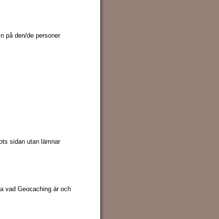
amn på den/de personer
tots sidan utan lämnar
isa vad Geocaching är och