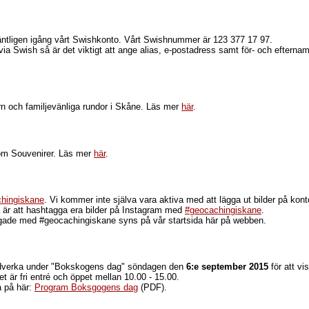
 äntligen igång vårt Swishkonto. Vårt Swishnummer är 123 377 17 97.
via Swish så är det viktigt att ange alias, e-postadress samt för- och eftern
arn och familjevänliga rundor i Skåne. Läs mer
här
.
e om Souvenirer. Läs mer
här
.
hingiskane
. Vi kommer inte själva vara aktiva med att lägga ut bilder på kon
ra är att hashtagga era bilder på Instagram med
#geocachingiskane
.
gade med #geocachingiskane syns på vår startsida här på webben.
edverka under "Bokskogens dag" söndagen den
6:e september 2015
för att v
t är fri entré och öppet mellan 10.00 - 15.00.
a på här:
Program Boksgogens dag
(PDF).