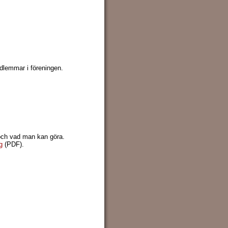
medlemmar i föreningen.
och vad man kan göra.
g
(PDF).