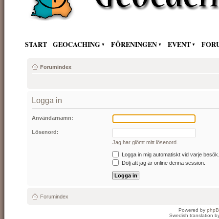
START
GEOCACHING
FÖRENINGEN
EVENT
FOR
Forumindex
Logga in
Användarnamn:
Lösenord:
Jag har glömt mitt lösenord.
Logga in mig automatiskt vid varje besök
Dölj att jag är online denna session.
Forumindex
Powered by
php
Swedish translation 