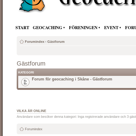
START
GEOCACHING
FÖRENINGEN
EVENT
FOR
Forumindex
‹
Gästforum
Gästforum
KATEGORI
Forum för geocaching i Skåne - Gästforum
VILKA ÄR ONLINE
Användare som besöker denna kategori: Inga registrerade användare och 3 gäst
Forumindex