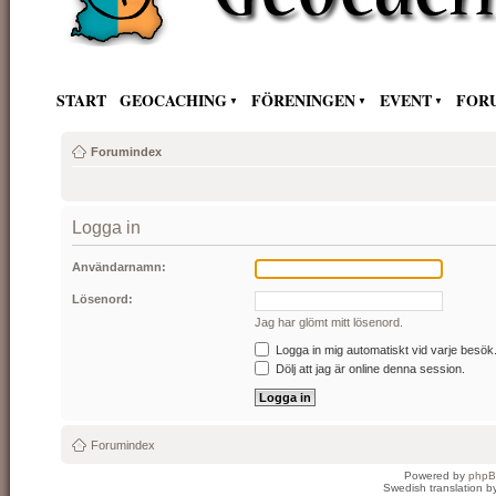
START
GEOCACHING
FÖRENINGEN
EVENT
FOR
Forumindex
Logga in
Användarnamn:
Lösenord:
Jag har glömt mitt lösenord.
Logga in mig automatiskt vid varje besök
Dölj att jag är online denna session.
Forumindex
Powered by
php
Swedish translation 