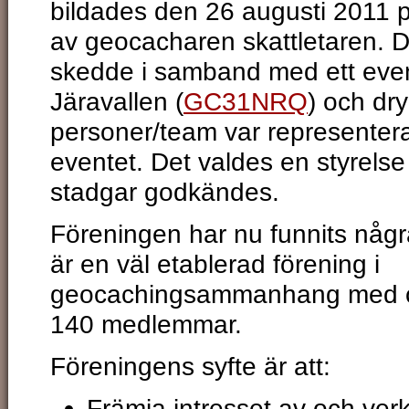
bildades den 26 augusti 2011 på
av geocacharen skattletaren. D
skedde i samband med ett eve
Järavallen (
GC31NRQ
) och dr
personer/team var representer
eventet. Det valdes en styrelse
stadgar godkändes.
Föreningen har nu funnits någr
är en väl etablerad förening i
geocachingsammanhang med 
140 medlemmar.
Föreningens syfte är att:
Främja intresset av och ve